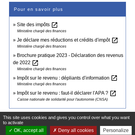
Pour en savoir plus
open_in_new
Site des impôts
Ministère chargé des finances
open_in_new
Je déclare mes réductions et crédits d'impôt
Ministère chargé des finances
Brochure pratique 2023 - Déclaration des revenus
open_in_new
de 2022
Ministère chargé des finances
open_in_new
Impôt sur le revenu : dépliants d'information
Ministère chargé des finances
open_in_new
Impôt sur le revenu : faut-il déclarer l'APA ?
Caisse nationale de solidarité pour l'autonomie (CNSA)
Signaler une erreur sur cette page
This site uses cookies and gives you control over what you want
to activate
OK, accept all
Deny all cookies
Personalize