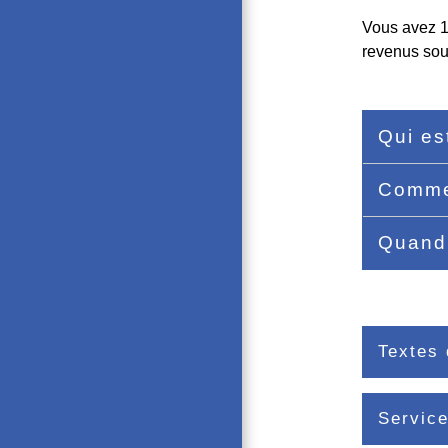
Vous avez 18
revenus sou
Qui es
Comme
Quand 
Textes 
Service