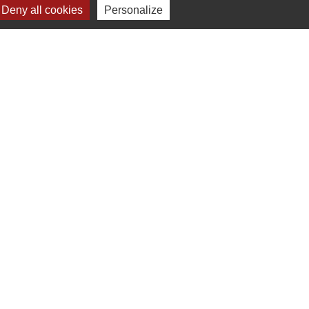
Deny all cookies
Personalize
Plan du site
-
Gestion des cookies
es Communes