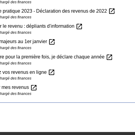
chargé des finances
open_in_new
 pratique 2023 - Déclaration des revenus de 2022
chargé des finances
open_in_new
r le revenu : dépliants d'information
chargé des finances
open_in_new
majeurs au 1er janvier
chargé des finances
open_in_new
re pour la première fois, je déclare chaque année
chargé des finances
open_in_new
z vos revenus en ligne
chargé des finances
open_in_new
r mes revenus
chargé des finances