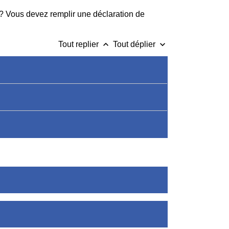
 ? Vous devez remplir une déclaration de
keyboard_arrow_up
keyboard_arrow_down
Tout replier
Tout déplier