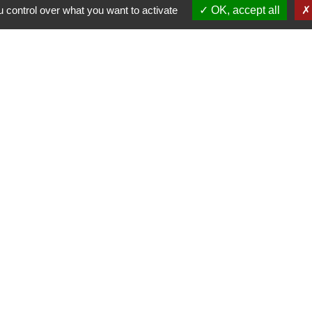
 control over what you want to activate
OK, accept all
Contacts
Commune de Pullay
2 rue des Rossignols
27130 Pullay - FRANCE
+33 2 32 32 18 58
Site internet :
www.pullay.fr
entions légales
-
Politique de confidentialité
-
Accessibilité
-
Site créé en partenariat avec Réseau d