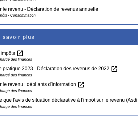
r le revenu - Déclaration de revenus annuelle
mpôts - Consommation
 savoir plus
open_in_new
s impôts
chargé des finances
open_in_new
 pratique 2023 - Déclaration des revenus de 2022
chargé des finances
open_in_new
r le revenu : dépliants d'information
chargé des finances
e que l'avis de situation déclarative à l'impôt sur le revenu (Asdi
chargé des finances