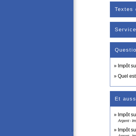
Textes 
Service
Questi
Impôt su
Quel est
Et auss
Impôt su
Argent - I
Impôt su
Argent - I