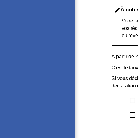
À note
edit
Votre t
vos réd
ou reve
À partir de 
C'est le ta
Si vous décl
déclaration
check_box_outline_blank
check_box_outline_blank