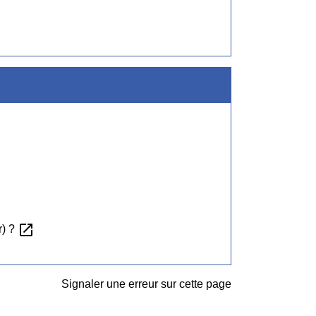
open_in_new
r) ?
Signaler une erreur sur cette page