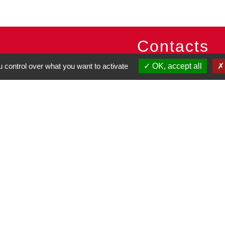
Contacts
 control over what you want to activate
OK, accept all
Commune de Pullay
2 rue des Rossignols
27130 Pullay - FRANCE
+33 2 32 32 18 58
Site internet :
www.pullay.fr
entions légales
-
Politique de confidentialité
-
Accessibilité
-