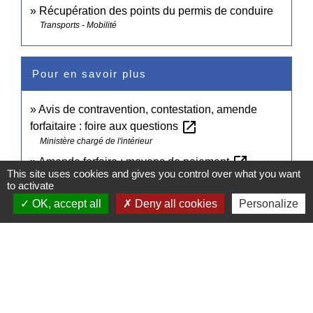
Récupération des points du permis de conduire
Transports - Mobilité
Pour en savoir plus
Avis de contravention, contestation, amende
open_in_new
forfaitaire : foire aux questions
Ministère chargé de l'intérieur
open_in_new
Amende forfaire : moyens de paiement
This site uses cookies and gives you control over what you want
Ministère chargé de l'intérieur
to activate
Procès verbal électronique (PVE) : comment ça
OK, accept all
Deny all cookies
Personalize
open_in_new
marche ?
Agence nationale de traitement automatisé des infractions
open_in_new
Dossier d'infraction
Ministère chargé de l'intérieur
Signaler une erreur sur cette page