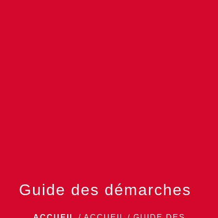
menu
Guide des démarches
ACCUEIL
/
ACCUEIL
/
GUIDE DES