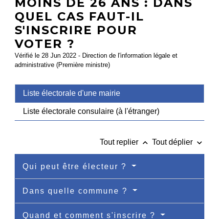
MOINS DE 26 ANS : DANS
QUEL CAS FAUT-IL
S'INSCRIRE POUR
VOTER ?
Vérifié le 28 Jun 2022 - Direction de l'information légale et
administrative (Première ministre)
Liste électorale d'une mairie
Liste électorale consulaire (à l'étranger)
keyboard_arrow_up
keyboard_arrow_down
Tout replier
Tout déplier
Qui peut être électeur ?
Dans quelle commune ?
Quand et comment s'inscrire ?