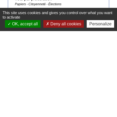
Papiers - Citoyenneté - Élections
This site uses cookies and gives you control over what you want
to activate
Signaler une erreur sur cette page
OK, accept all
Deny all cookies
Personalize
Contacts
Commune de Pullay
2 rue des Rossignols
27130 Pullay - FRANCE
+33 2 32 32 18 58
Site internet :
www.pullay.fr