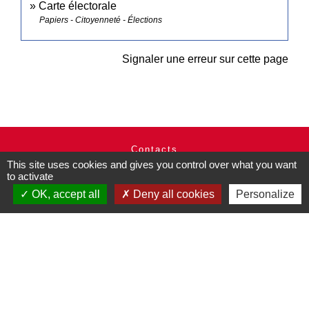
Carte électorale
Papiers - Citoyenneté - Élections
Signaler une erreur sur cette page
Contacts
This site uses cookies and gives you control over what you want
Commune de Pullay
to activate
2 rue des Rossignols
OK, accept all
Deny all cookies
Personalize
27130 Pullay - FRANCE
+33 2 32 32 18 58
Site internet :
www.pullay.fr