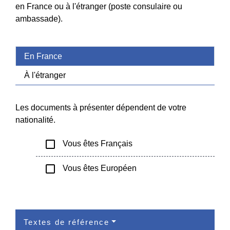
en France ou à l'étranger (poste consulaire ou
ambassade).
En France
À l'étranger
Les documents à présenter dépendent de votre
nationalité.
check_box_outline_blank
Vous êtes Français
check_box_outline_blank
Vous êtes Européen
Textes de référence