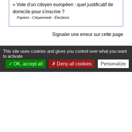
Vote d'un citoyen européen : quel justificatif de
domicile pour s'inscrire ?
Papiers - Citoyenneté - Élections
Signaler une erreur sur cette page
This site uses cookies and gives you control over what you want
to activate
OK, accept all
Deny all cookies
Personalize
Contacts
Commune de Pullay
2 rue des Rossignols
27130 Pullay - FRANCE
+33 2 32 32 18 58
Site internet :
www.pullay.fr