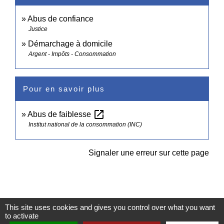
Abus de confiance
Justice
Démarchage à domicile
Argent - Impôts - Consommation
Pour en savoir plus
open_in_new
Abus de faiblesse
Institut national de la consommation (INC)
Signaler une erreur sur cette page
This site uses cookies and gives you control over what you want
to activate
Contacts