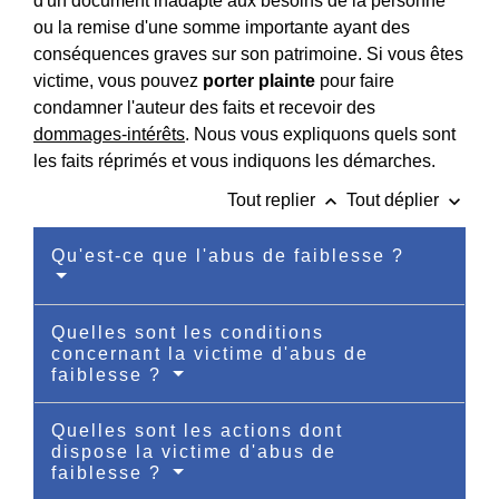
d'un document inadapté aux besoins de la personne
ou la remise d'une somme importante ayant des
conséquences graves sur son patrimoine. Si vous êtes
victime, vous pouvez
porter plainte
pour faire
condamner l'auteur des faits et recevoir des
dommages-intérêts
. Nous vous expliquons quels sont
les faits réprimés et vous indiquons les démarches.
keyboard_arrow_up
keyboard_arrow_down
Tout replier
Tout déplier
Qu'est-ce que l'abus de faiblesse ?
Quelles sont les conditions
concernant la victime d'abus de
faiblesse ?
Quelles sont les actions dont
dispose la victime d'abus de
faiblesse ?