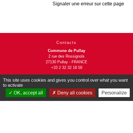
Signaler une erreur sur cette page
Contacts
Commune de Pullay
2 rue des Rossignols
27130 Pullay - FRANCE
+33 2 32 32 18 58
This site uses cookies and gives you control over what you want
Site internet :
to activate
www.pullay.fr
OK, accept all
Deny all cookies
Personalize
Mentions légales
-
Politique de confidentialité
-
Accessibilité
-
Plan du site
-
Gestion des cookies