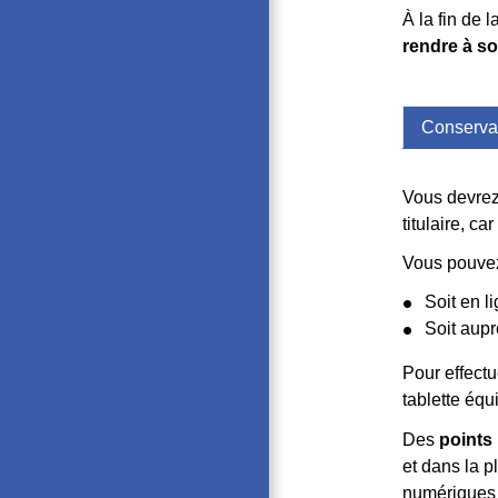
À la fin de 
rendre à so
Conserva
Vous devrez 
titulaire, ca
Vous pouvez
Soit en l
Soit aup
Pour effect
tablette équ
Des
points
et dans la 
numériques s