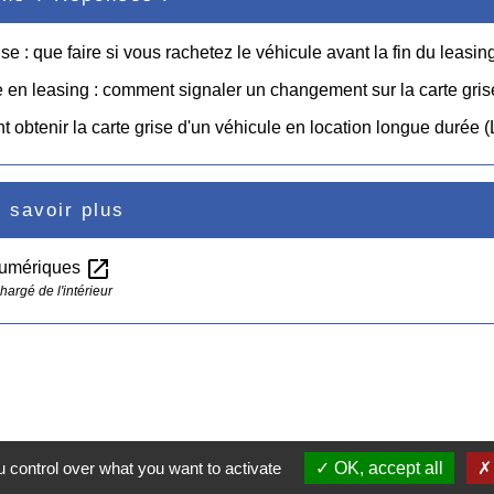
ise : que faire si vous rachetez le véhicule avant la fin du leasin
 en leasing : comment signaler un changement sur la carte gris
obtenir la carte grise d'un véhicule en location longue durée 
 savoir plus
open_in_new
numériques
hargé de l'intérieur
 control over what you want to activate
OK, accept all