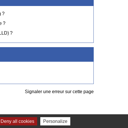
g ?
e ?
(LLD) ?
Signaler une erreur sur cette page
Deny all cookies
Personalize