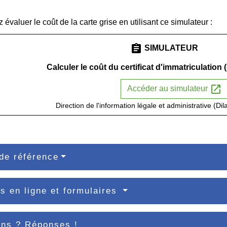
évaluer le coût de la carte grise en utilisant ce simulateur :
assignment
SIMULATEUR
Calculer le coût du certificat d'immatriculation 
open_in_new
Accéder au simulateur
Direction de l'information légale et administrative (Dil
de référence
s en ligne et formulaires
ons ? Réponses !