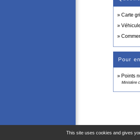
Carte gr
Véhicule
Comment 
Pour en
Points 
Ministère c
This site uses cookies and gives you