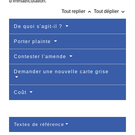
d'immatriculation.
keyboard_arrow_up
keyboard_arrow_down
Tout replier
Tout déplier
De quoi s'agit-il ?
Porter plainte
Contester l'amende
Demander une nouvelle carte grise
Coût
Textes de référence