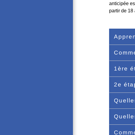
anticipée e
partir de 18
Appren
Commen
1ère é
2e éta
Quelle
Quelle
Commen