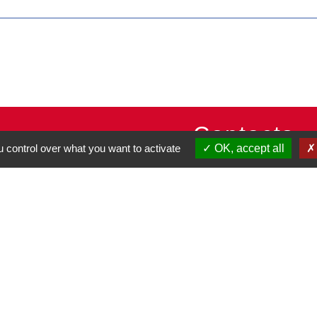
Contacts
 control over what you want to activate
OK, accept all
Commune de Pullay
2 rue des Rossignols
27130 Pullay - FRANCE
+33 2 32 32 18 58
Site internet :
www.pullay.fr