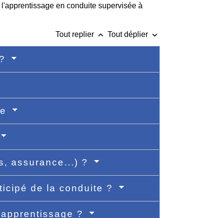
 l'apprentissage en conduite supervisée à
keyboard_arrow_up
keyboard_arrow_down
Tout replier
Tout déplier
 ?
le
s, assurance...) ?
ticipé de la conduite ?
d'apprentissage ?