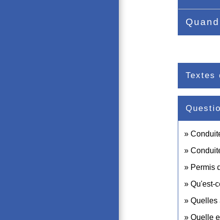
Quand 
Textes 
Questi
Conduite
Conduit
Permis 
Qu'est-c
Quelles 
Quelle e