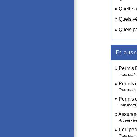
Quelle a
Quels vé
Quels pa
Et auss
Permis B
Transports 
Permis d
Transports 
Permis d
Transports 
Assuranc
Argent - I
Équipemen
Transports 