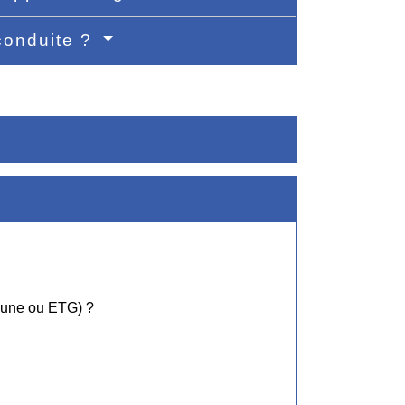
 conduite ?
mune ou ETG) ?