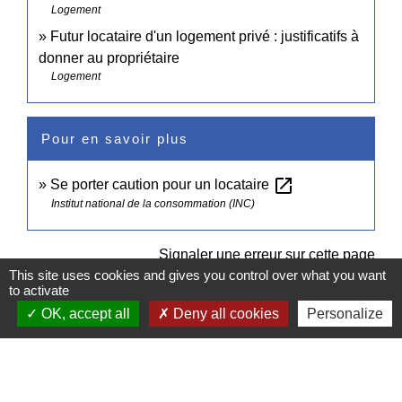
Logement
Futur locataire d'un logement privé : justificatifs à
donner au propriétaire
Logement
Pour en savoir plus
open_in_new
Se porter caution pour un locataire
Institut national de la consommation (INC)
Signaler une erreur sur cette page
This site uses cookies and gives you control over what you want
to activate
OK, accept all
Deny all cookies
Personalize
Contacts
Commune de Pullay