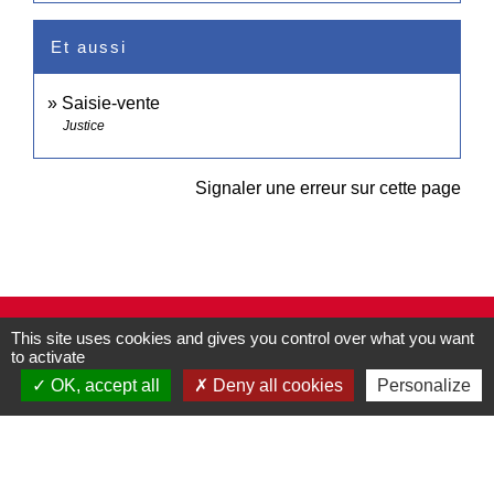
Et aussi
Saisie-vente
Justice
Signaler une erreur sur cette page
Contacts
This site uses cookies and gives you control over what you want
to activate
Commune de Pullay
2 rue des Rossignols
OK, accept all
Deny all cookies
Personalize
27130 Pullay - FRANCE
+33 2 32 32 18 58
Site internet :
www.pullay.fr