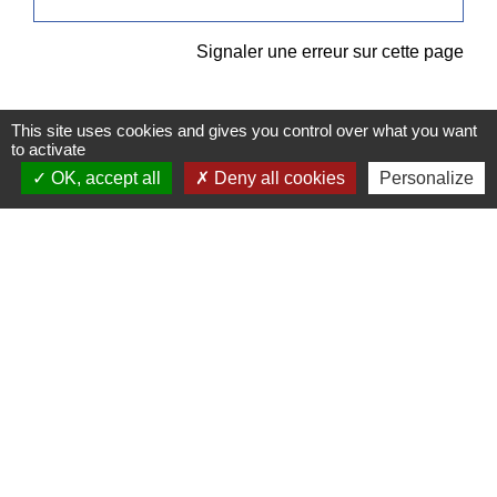
Signaler une erreur sur cette page
This site uses cookies and gives you control over what you want
to activate
OK, accept all
Deny all cookies
Personalize
Contacts
Commune de Pullay
2 rue des Rossignols
27130 Pullay - FRANCE
+33 2 32 32 18 58
Site internet :
www.pullay.fr
Mentions légales
-
Politique de confidentialité
-