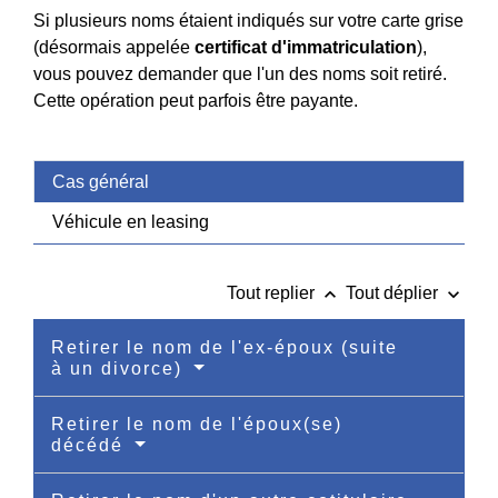
Si plusieurs noms étaient indiqués sur votre carte grise
(désormais appelée
certificat d'immatriculation
),
vous pouvez demander que l'un des noms soit retiré.
Cette opération peut parfois être payante.
Cas général
Véhicule en leasing
keyboard_arrow_up
keyboard_arrow_down
Tout replier
Tout déplier
Retirer le nom de l'ex-époux (suite
à un divorce)
Retirer le nom de l'époux(se)
décédé