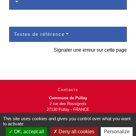
Textes de référence
Signaler une erreur sur cette page
Contacts
Commune de Pullay
2 rue des Rossignols
27130 Pullay - FRANCE
+33 2 32 32 18 58
This site uses cookies and gives you control over what you want
to activate
Site internet :
OK, accept all
Deny all cookies
Personalize
www.pullay.fr