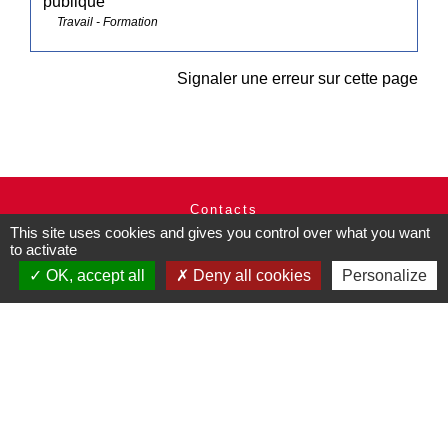
publique
Travail - Formation
Signaler une erreur sur cette page
Contacts
This site uses cookies and gives you control over what you want
Commune de Pullay
to activate
2 rue des Rossignols
OK, accept all
Deny all cookies
Personalize
27130 Pullay - FRANCE
+33 2 32 32 18 58
Site internet :
www.pullay.fr