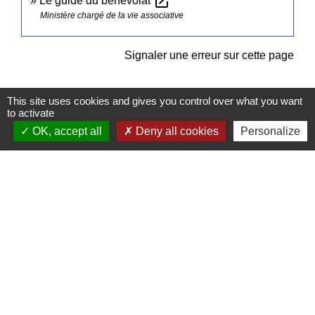
open_in_new
Le guide du bénévolat
Ministère chargé de la vie associative
Signaler une erreur sur cette page
This site uses cookies and gives you control over what you want
to activate
OK, accept all
Deny all cookies
Personalize
Contacts
Commune de Pullay
2 rue des Rossignols
27130 Pullay - FRANCE
+33 2 32 32 18 58
Site internet :
www.pullay.fr