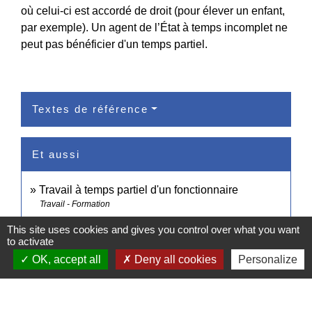
où celui-ci est accordé de droit (pour élever un enfant,
par exemple). Un agent de l’État à temps incomplet ne
peut pas bénéficier d'un temps partiel.
Textes de référence
Et aussi
Travail à temps partiel d'un fonctionnaire
Travail - Formation
Travail à temps partiel d'un contractuel de la
This site uses cookies and gives you control over what you want
to activate
fonction publique
Travail - Formation
OK, accept all
Deny all cookies
Personalize
Signaler une erreur sur cette page