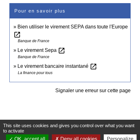
Pour en savoir plus
Bien utiliser le virement SEPA dans toute l'Europe
open_in_new
Banque de France
open_in_new
Le virement Sepa
Banque de France
open_in_new
Le virement bancaire instantané
La finance pour tous
Signaler une erreur sur cette page
This site uses cookies and gives you control over what you want
to activate
Contacts
OK, accept all
Deny all cookies
Personalize
Commune de Pullay