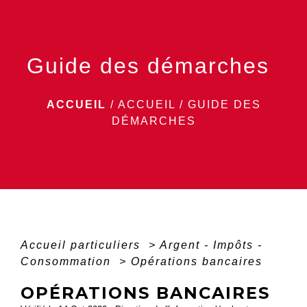
menu
Guide des démarches
ACCUEIL
/
ACCUEIL
/
GUIDE DES
DÉMARCHES
Accueil particuliers
>
Argent - Impôts -
Consommation
>
Opérations bancaires
OPÉRATIONS BANCAIRES