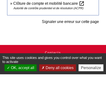
open_in_new
Clôture de compte et mobilité bancaire
Autorité de contrôle prudentiel et de résolution (ACPR)
Signaler une erreur sur cette page
Contacts
This site uses cookies and gives you control over what you want
Commune de Pullay
to activate
2 rue des Rossignols
OK, accept all
Deny all cookies
Personalize
27130 Pullay - FRANCE
+33 2 32 32 18 58
Site internet :
www.pullay.fr