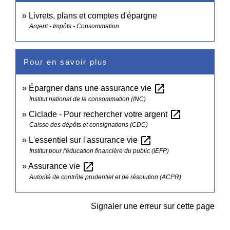
Livrets, plans et comptes d'épargne
Argent - Impôts - Consommation
Pour en savoir plus
open_in_new
Épargner dans une assurance vie
Institut national de la consommation (INC)
open_in_new
Ciclade - Pour rechercher votre argent
Caisse des dépôts et consignations (CDC)
open_in_new
L'essentiel sur l'assurance vie
Institut pour l'éducation financière du public (IEFP)
open_in_new
Assurance vie
Autorité de contrôle prudentiel et de résolution (ACPR)
Signaler une erreur sur cette page