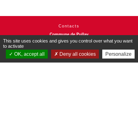
Contacts
Commune de Pullay
2 rue des Rossignols
This site uses cookies and gives you control over what you want
to activate
27130 Pullay - FRANCE
+33 2 32 32 18 58
OK, accept all
Deny all cookies
Personalize
Site internet :
www.pullay.fr
Mentions légales
-
Politique de confidentialité
-
Accessibilité
-
Plan du site
-
Gestion des cookies
Site créé en partenariat avec Réseau des Communes