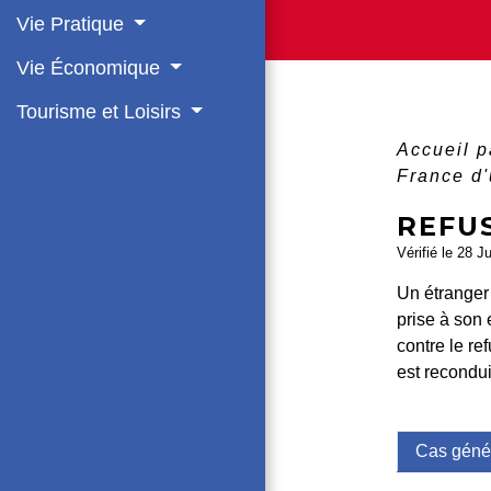
Vie Pratique
Vie Économique
Tourisme et Loisirs
Accueil p
France d'
REFU
Vérifié le 28 J
Un étranger 
prise à son 
contre le ref
est recondui
Cas géné