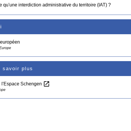
 qu'une interdiction administrative du territoire (IAT) ?
i
 européen
 Europe
 savoir plus
open_in_new
e l'Espace Schengen
rope