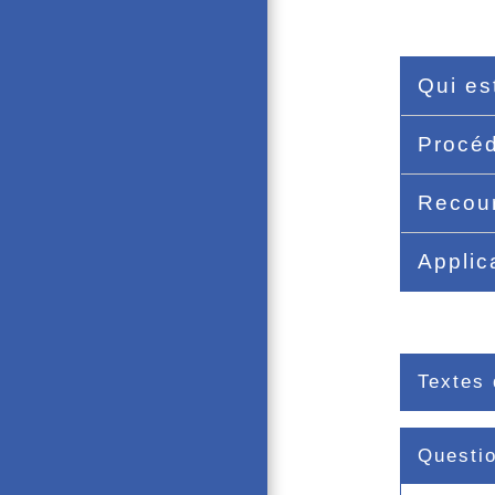
Qui es
Procé
Recour
Applic
Textes 
Questi