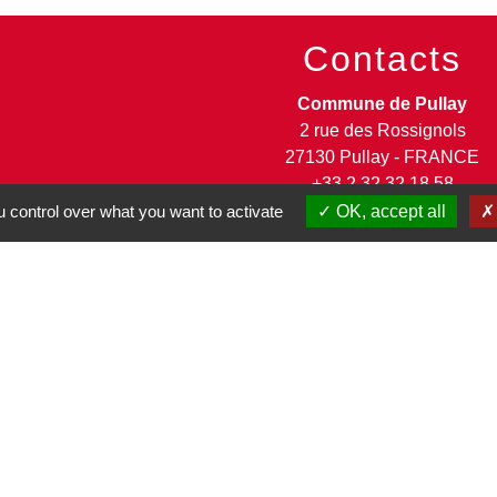
Contacts
Commune de Pullay
2 rue des Rossignols
27130 Pullay - FRANCE
+33 2 32 32 18 58
 control over what you want to activate
OK, accept all
Site internet :
www.pullay.fr
entions légales
-
Politique de confidentialité
-
Accessibilité
-
Site créé en partenariat avec Réseau d