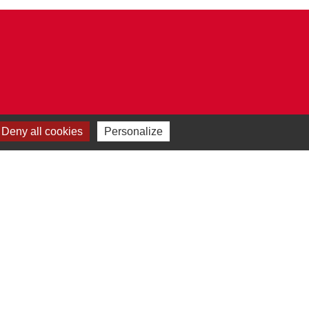
Deny all cookies
Personalize
Plan du site
-
Gestion des cookies
es Communes