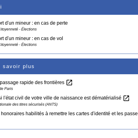
i
t d'un mineur : en cas de perte
Citoyenneté - Élections
t d'un mineur : en cas de vol
Citoyenneté - Élections
 savoir plus
open_in_new
 passage rapide des frontières
de Paris
open_in_new
si l'état civil de votre ville de naissance est dématérialisé
ionale des titres sécurisés (ANTS)
honoraires habilités à remettre les cartes d'identité et les pass