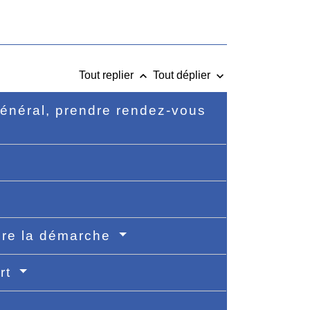
keyboard_arrow_up
keyboard_arrow_down
Tout replier
Tout déplier
 général, prendre rendez-vous
aire la démarche
ort