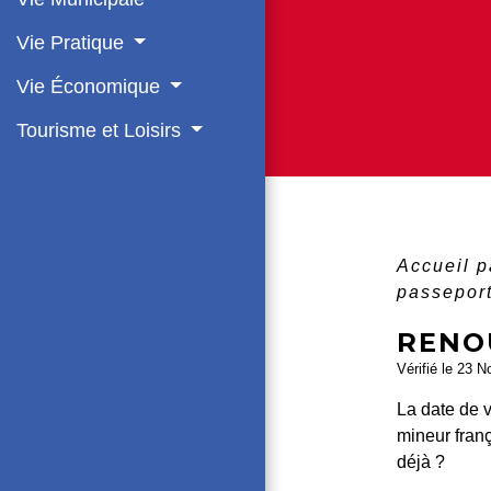
Vie Pratique
Vie Économique
Tourisme et Loisirs
Accueil p
passeport
RENO
Vérifié le 23 N
La date de v
mineur fran
déjà ?