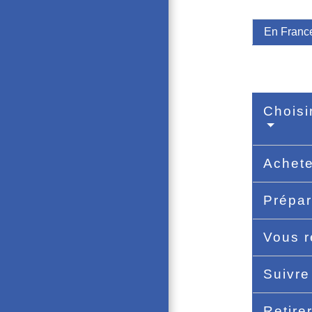
En Franc
Choisi
Achete
Prépar
Vous r
Suivre
Retire