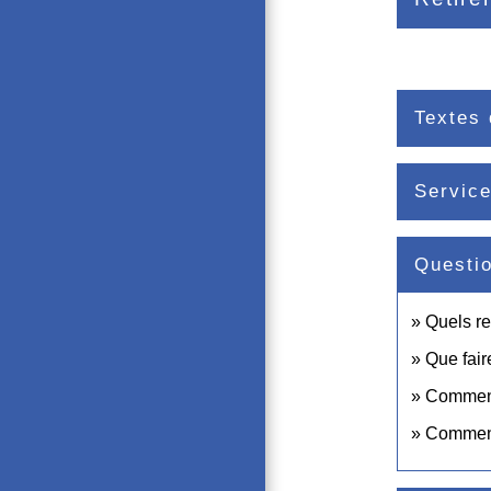
Textes 
Service
Questi
Quels re
Que fair
Comment 
Comment