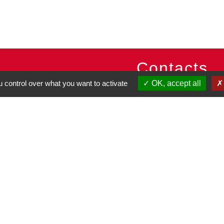
Contacts
 control over what you want to activate
OK, accept all
Commune de Pullay
2 rue des Rossignols
27130 Pullay - FRANCE
+33 2 32 32 18 58
Site internet :
www.pullay.fr
entions légales
-
Politique de confidentialité
-
Accessibilité
-