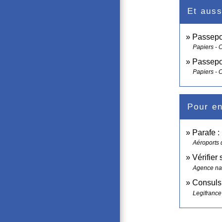
Et auss
Passepor
Papiers - 
Passepor
Papiers - 
Pour en
Parafe :
Aéroports 
Vérifier 
Agence nat
Consuls 
Legifrance