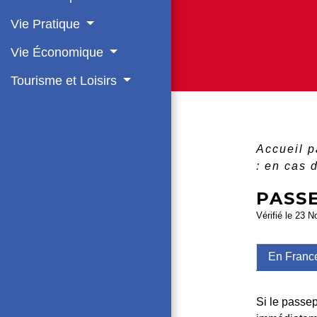
Vie Pratique
Vie Économique
Tourisme et Loisirs
Accueil p
: en cas 
PASSE
Vérifié le 23 N
En Franc
Si le passe