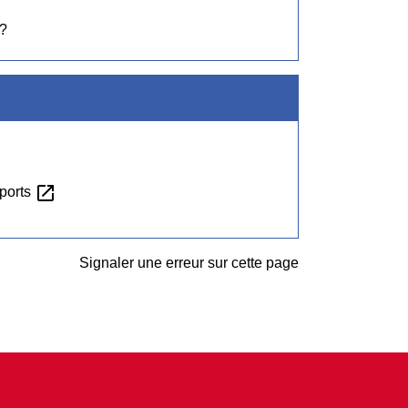
 ?
open_in_new
eports
Signaler une erreur sur cette page