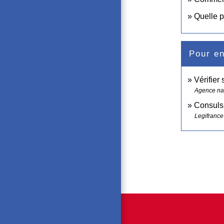
Quelle ph
Pour en
Vérifier 
Agence nat
Consuls 
Legifrance