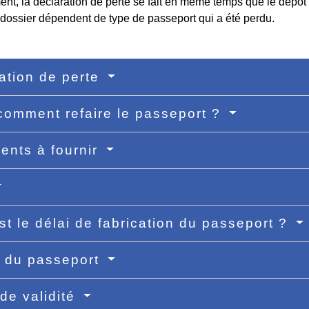
nt, la déclaration de perte se fait en même temps que le dépôt 
 dossier dépendent de type de passeport qui a été perdu.
ation de perte
comment refaire le passeport ?
nts à fournir
st le délai de fabrication du passeport ?
t du passeport
de validité