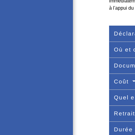
immédiateme
à l'appui du
Déclar
Où et 
Docume
Coût
Quel e
Retrai
Durée 