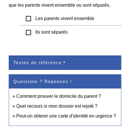
que les parents vivent ensemble ou sont séparés.
check_box_outline_blank
Les parents vivent ensemble
check_box_outline_blank
Ils sont séparés
Textes de référence
Questions ? Réponses !
Comment prouver le domicile du parent ?
Quel recours si mon dossier est rejeté ?
Peut-on obtenir une carte d'identité en urgence ?