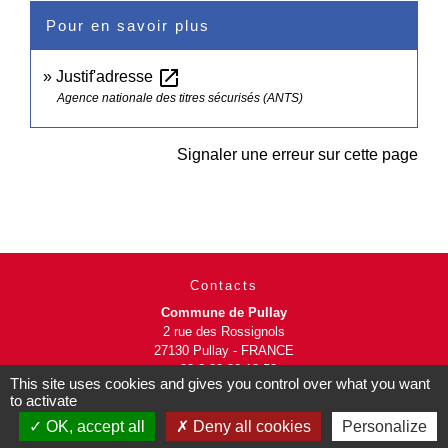
Pour en savoir plus
open_in_new
Justif'adresse
Agence nationale des titres sécurisés (ANTS)
Signaler une erreur sur cette page
Contacts
Commune de Pullay
2 rue des Rossignols
27130 Pullay - FRANCE
+33 2 32 32 18 58
This site uses cookies and gives you control over what you want
to activate
Site internet :
OK, accept all
Deny all cookies
Personalize
www.pullay.fr