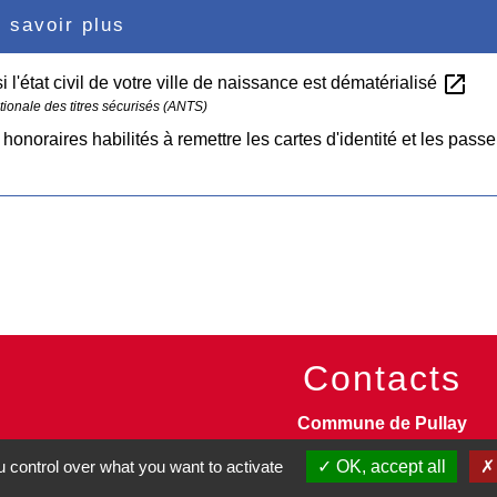
 savoir plus
open_in_new
si l'état civil de votre ville de naissance est dématérialisé
ionale des titres sécurisés (ANTS)
honoraires habilités à remettre les cartes d'identité et les pass
Contacts
Commune de Pullay
2 rue des Rossignols
 control over what you want to activate
OK, accept all
27130 Pullay - FRANCE