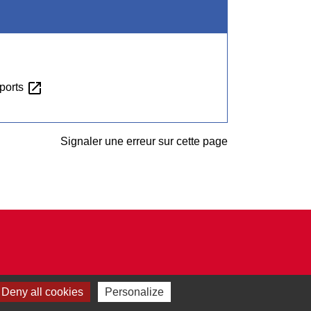
open_in_new
eports
Signaler une erreur sur cette page
Deny all cookies
Personalize