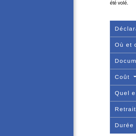
été volé.
Déclar
Où et
Docume
Coût
Quel e
Retrai
Durée 