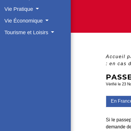
Vie Pratique
Vie Économique
Tourisme et Loisirs
Accueil p
: en cas 
PASSE
Vérifié le 23 N
En Franc
Si le passep
demande de 