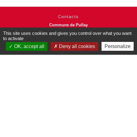
Contacts
Commune de Pullay
2 rue des Rossignols
This site uses cookies and gives you control over what you want
27130 Pullay - FRANCE
to activate
+33 2 32 32 18 58
OK, accept all
Deny all cookies
Personalize
Site internet :
www.pullay.fr
Mentions légales
-
Politique de confidentialité
-
Accessibilité
-
Plan du site
-
Gestion des cookies
Site créé en partenariat avec Réseau des Communes