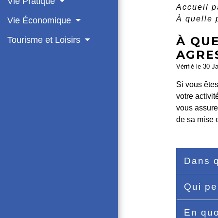
Vie Pratique
Accueil p
À quelle 
Vie Économique
À QU
Tourisme et Loisirs
AGRES
Vérifié le 30 J
Si vous ête
votre activi
vous assure
de sa mise 
Dans q
Qui pe
En quo