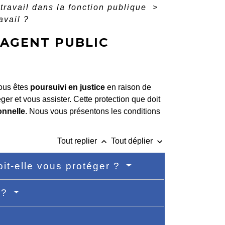
travail dans la fonction publique
>
avail ?
 AGENT PUBLIC
vous êtes
poursuivi en justice
en raison de
ger et vous assister. Cette protection que doit
onnelle
. Nous vous présentons les conditions
keyboard_arrow_up
keyboard_arrow_down
Tout replier
Tout déplier
it-elle vous protéger ?
e ?