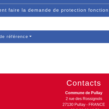
t faire la demande de protection fonction
de référence
Contacts
Commune de Pullay
2 rue des Rossignols
27130 Pullay - FRANCE