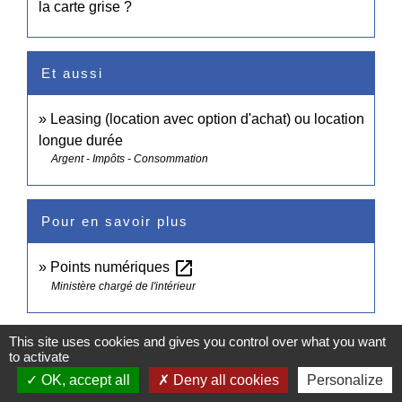
la carte grise ?
Et aussi
Leasing (location avec option d'achat) ou location
longue durée
Argent - Impôts - Consommation
Pour en savoir plus
open_in_new
Points numériques
Ministère chargé de l'intérieur
Signaler une erreur sur cette page
This site uses cookies and gives you control over what you want
to activate
OK, accept all
Deny all cookies
Personalize