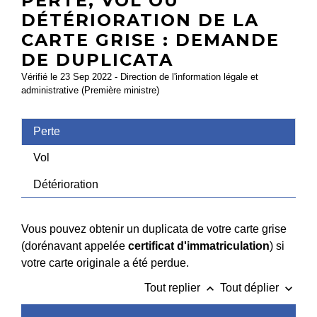
PERTE, VOL OU
DÉTÉRIORATION DE LA
CARTE GRISE : DEMANDE
DE DUPLICATA
Vérifié le 23 Sep 2022 - Direction de l'information légale et
administrative (Première ministre)
Perte
Vol
Détérioration
Vous pouvez obtenir un duplicata de votre carte grise
(dorénavant appelée
certificat d'immatriculation
) si
votre carte originale a été perdue.
keyboard_arrow_up
keyboard_arrow_down
Tout replier
Tout déplier