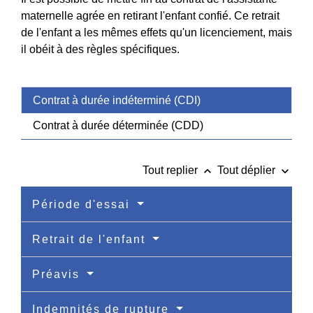
maternelle agrée en retirant l'enfant confié. Ce retrait
de l'enfant a les mêmes effets qu'un licenciement, mais
il obéit à des règles spécifiques.
Contrat à durée indéterminé (CDI)
Contrat à durée déterminée (CDD)
keyboard_arrow_up
keyboard_arrow_down
Tout replier
Tout déplier
Période d'essai
Retrait de l'enfant
Préavis
Indemnités de rupture