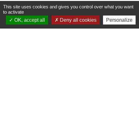
This site uses cookies and gives you control over what you want
to activate
Contacts
OK, accept all
Deny all cookies
Personalize
Commune de Pullay
2 rue des Rossignols
27130 Pullay - FRANCE
+33 2 32 32 18 58
Site internet :
www.pullay.fr
Mentions légales
-
Politique de confidentialité
-
Accessibilité
-
Plan du site
-
Gestion des cookies
Site créé en partenariat avec Réseau des Communes