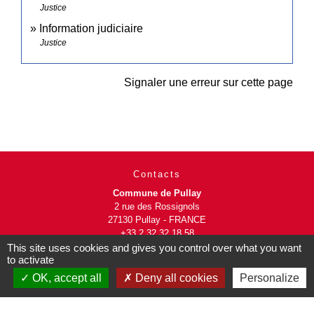
Justice
Information judiciaire
Justice
Signaler une erreur sur cette page
Contacts
Commune de Pullay
2 rue des Rossignols
27130 Pullay - FRANCE
+33 2 32 32 18 58
This site uses cookies and gives you control over what you want
to activate
Site internet :
www.pullay.fr
OK, accept all
Deny all cookies
Personalize