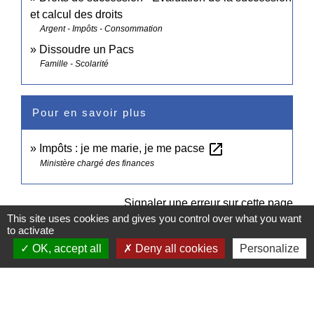
et calcul des droits
Argent - Impôts - Consommation
Dissoudre un Pacs
Famille - Scolarité
Pour en savoir plus
open_in_new
Impôts : je me marie, je me pacse
Ministère chargé des finances
Signaler une erreur sur cette page
This site uses cookies and gives you control over what you want
to activate
OK, accept all
Deny all cookies
Personalize
Contacts
Commune de Pullay