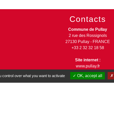
Contacts
Commune de Pullay
2 rue des Rossignols
27130 Pullay - FRANCE
+33 2 32 32 18 58
Site internet :
www.pullay.fr
 control over what you want to activate
OK, accept all
entions légales
-
Politique de confidentialité
-
Accessibilité
-