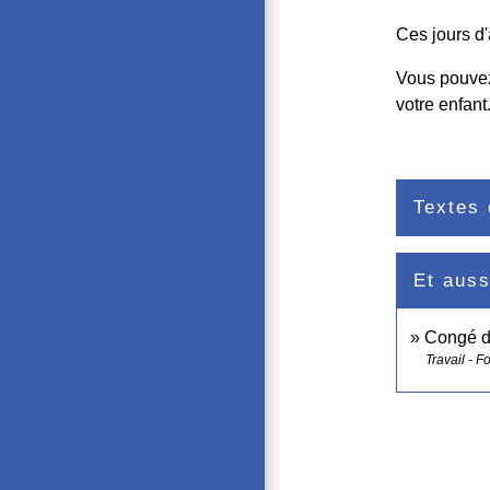
Ces jours d'
Vous pouvez
votre enfant
Textes 
Et auss
Congé de
Travail - F