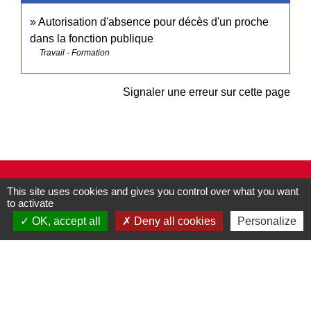
Autorisation d'absence pour décès d'un proche
dans la fonction publique
Travail - Formation
Signaler une erreur sur cette page
Contacts
This site uses cookies and gives you control over what you want
Commune de Pullay
to activate
2 rue des Rossignols
OK, accept all
Deny all cookies
Personalize
27130 Pullay - FRANCE
+33 2 32 32 18 58
Site internet :
www.pullay.fr