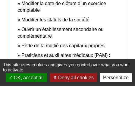
Modifier la date de clôture d'un exercice
comptable
Modifier les statuts de la société
Ouvrir un établissement secondaire ou
complémentaire
Perte de la moitié des capitaux propres
Praticiens et auxiliaires médicaux (PAM) :
déclaration d'activité et régime social
This site uses cookies and gives you control over what you want
to activate
Prise de décision dans une société à
OK, accept all
Deny all cookies
Personalize
responsabilité limitée (SARL)
Prise de décision dans une société par actions
simplifiée (SAS)
Professions libérales : quel statut juridique et
comment déclarer l'activité ?
Prolonger la durée de la société
Quels sont les numéros d'identification d'une