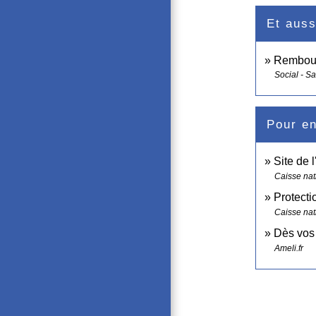
Et auss
Rembours
Social - S
Pour en
Site de 
Caisse nat
Protecti
Caisse nat
Dès vos 
Ameli.fr