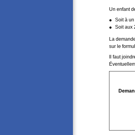
Un enfant d
Soit à un
Soit aux 
La demande 
sur le formul
Il faut join
Éventuellem
Demand