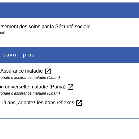
i
ement des soins par la Sécurité sociale
anté
 savoir plus
open_in_new
l'Assurance maladie
ionale d'assurance maladie (Cnam)
open_in_new
on universelle maladie (Puma)
ionale d'assurance maladie (Cnam)
open_in_new
18 ans, adoptez les bons réflexes