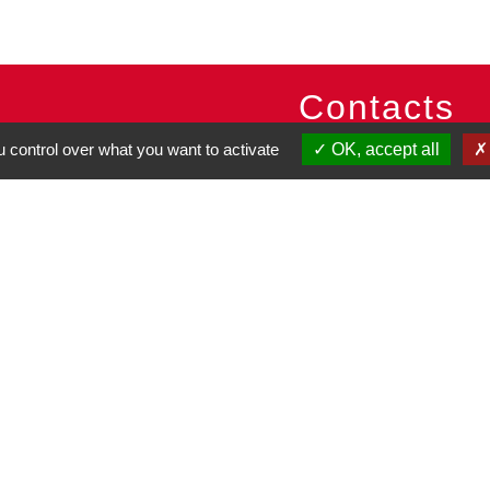
Contacts
 control over what you want to activate
OK, accept all
Commune de Pullay
2 rue des Rossignols
27130 Pullay - FRANCE
+33 2 32 32 18 58
Site internet :
www.pullay.fr
entions légales
-
Politique de confidentialité
-
Accessibilité
-