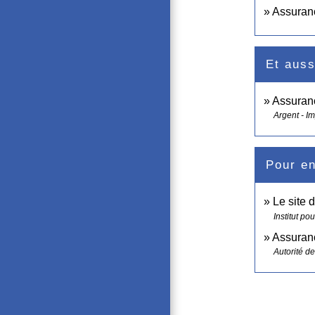
Assuranc
Et auss
Assuran
Argent - I
Pour en
Le site 
Institut po
Assuranc
Autorité d