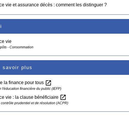
e vie et assurance décès : comment les distinguer ?
i
ce vie
mpôts - Consommation
 savoir plus
open_in_new
de la finance pour tous
ur l'éducation financière du public (IEFP)
open_in_new
e vie : la clause bénéficiaire
e contrôle prudentiel et de résolution (ACPR)