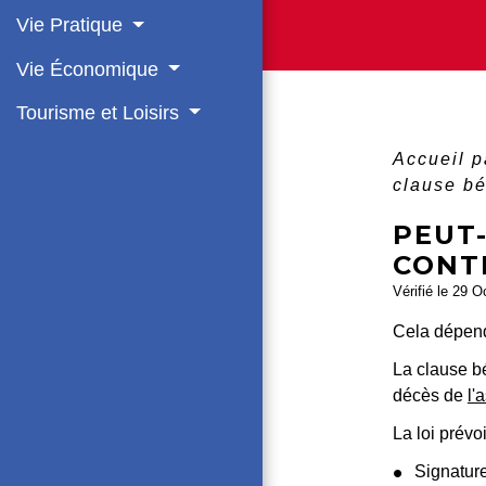
Vie Pratique
Vie Économique
Tourisme et Loisirs
Accueil p
clause bé
PEUT-
CONT
Vérifié le 29 O
Cela dépend 
La clause bé
décès de
l'
La loi prévo
Signatur