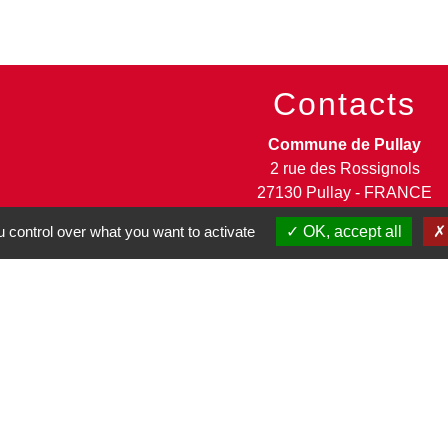
Contacts
Commune de Pullay
2 rue des Rossignols
27130 Pullay - FRANCE
+33 2 32 32 18 58
 control over what you want to activate
OK, accept all
Site internet :
www.pullay.fr
entions légales
-
Politique de confidentialité
-
Accessibilité
-