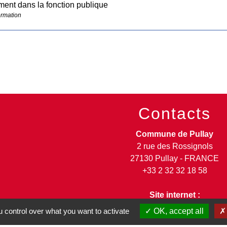
ent dans la fonction publique
ormation
Contacts
Commune de Pullay
2 rue des Rossignols
27130 Pullay - FRANCE
+33 2 32 32 18 58
Site internet :
www.pullay.fr
 control over what you want to activate
OK, accept all