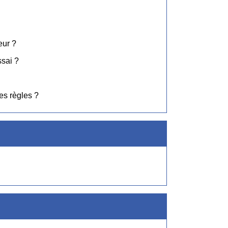
eur ?
ssai ?
es règles ?