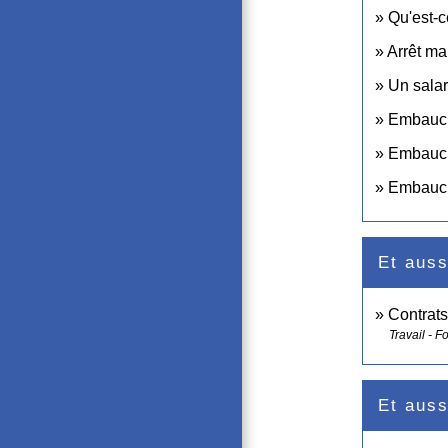
Qu'est-c
Arrêt ma
Un salar
Embauche
Embauche
Embauche
Et auss
Contrats
Travail - F
Et auss