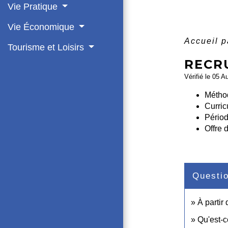
Vie Pratique
Vie Économique
Accueil p
Tourisme et Loisirs
RECR
Vérifié le 05 A
Métho
Curric
Périod
Offre 
Questi
À partir
Qu'est-c