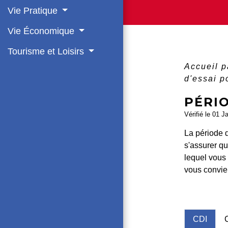
Vie Pratique
Vie Économique
Tourisme et Loisirs
Accueil p
d'essai p
PÉRIO
Vérifié le 01 J
La période 
s'assurer qu
lequel vous 
vous convie
CDI