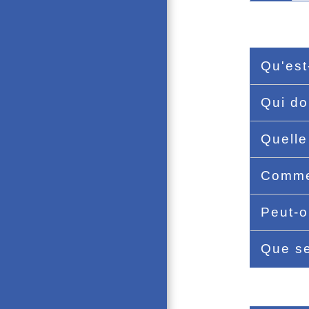
Qu'est
Qui do
Quelle
Commen
Peut-o
Que se