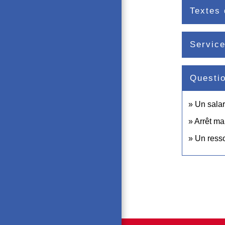
Textes 
Service
Questi
Un salar
Arrêt ma
Un resso