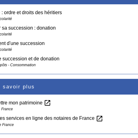
: ordre et droits des héritiers
colarité
 sa succession : donation
colarité
nt d'une succession
colarité
e succession et de donation
mpôts - Consommation
 savoir plus
open_in_new
ttre mon patrimoine
 France
open_in_new
des services en ligne des notaires de France
e France