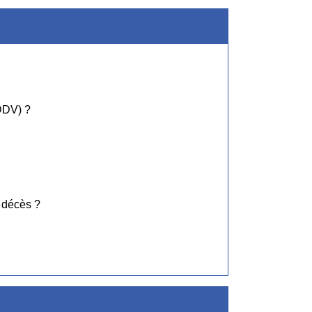
CDDV) ?
 décès ?