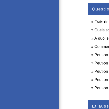
Questi
Frais de 
Quels so
À quoi s
Comment 
Peut-on 
Peut-on 
Peut-on 
Peut-on 
Peut-on 
Et auss