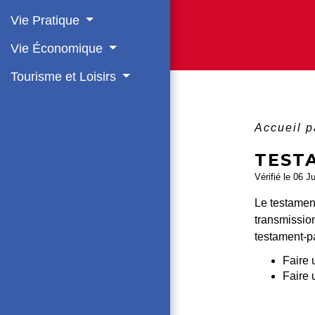
Vie Pratique
Vie Économique
Tourisme et Loisirs
Accueil p
TEST
Vérifié le 06 J
Le testament
transmissio
testament-p
Faire 
Faire 