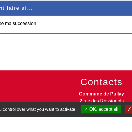
 faire si...
ise ma succession
Contacts
Commune de Pullay
2 rue des Rossignols
27130 Pullay - FRANCE
 control over what you want to activate
OK, accept all
+33 2 32 32 18 58
Site internet :