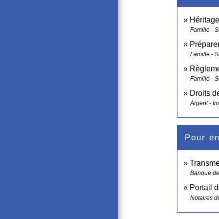
Héritage 
Famille - S
Préparer
Famille - S
Règleme
Famille - S
Droits d
Argent - I
Pour en
Transme
Banque de
Portail 
Notaires d