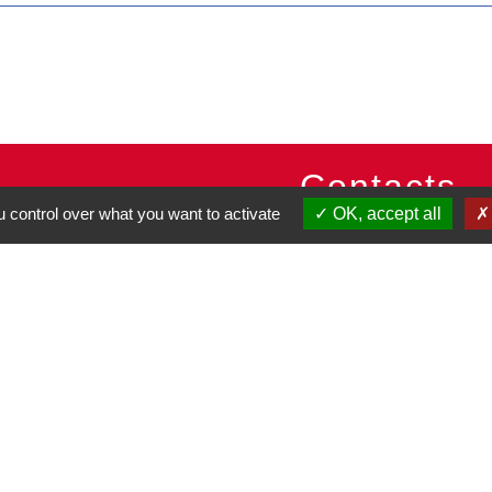
Contacts
 control over what you want to activate
OK, accept all
Commune de Pullay
2 rue des Rossignols
27130 Pullay - FRANCE
+33 2 32 32 18 58
Site internet :
www.pullay.fr