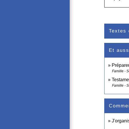
Textes 
Et auss
Préparer
Famille - S
Testame
Famille - S
Comment
J'organ