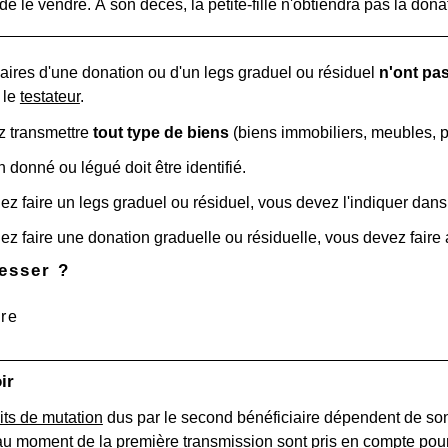
de le vendre. À son décès, la petite-fille n'obtiendra pas la dona
aires d'une donation ou d'un legs graduel ou résiduel
n'ont pas
 le
testateur
.
 transmettre
tout type de bien
s
(biens immobiliers, meubles, po
donné ou légué doit être identifié.
ez faire un legs graduel ou résiduel, vous devez l'indiquer dans
ez faire une donation graduelle ou résiduelle, vous devez faire 
esser ?
ire
ir
its de mutation
dus par le second bénéficiaire dépendent de son 
u moment de la première transmission sont pris en compte pour 