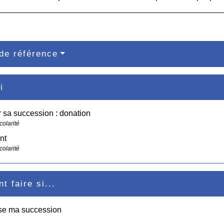
de référence
i
 sa succession : donation
colarité
nt
colarité
 faire si...
ise ma succession