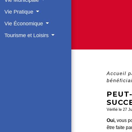
Vie Pratique
Vie Économique
Tourisme et Loisirs
Accueil p
bénéficia
PEUT
SUCCE
Vérifié le 27 J
Oui,
vous po
être faite p