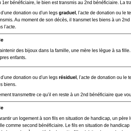
u 1
er
bénéficiaire, le bien est transmis au 2
nd
bénéficiaire. La t
 d'une donation ou d'un legs
graduel
, l'acte de donation ou le t
ansmis. Au moment de son décès, il transmet les biens à un 2
nd
 l'acte.
le
intenir des bijoux dans la famille, une mère les lègue à sa fille.
pres enfants.
 d'une donation ou d'un legs
résiduel
, l'acte de donation ou le
s biens.
lement transmettre ce qu'il en reste à un 2
nd
bénéficiaire que vou
le
rantir un logement à son fils en situation de handicap, un père
fille comme second bénéficiaire. Le fils en situation de handicap 