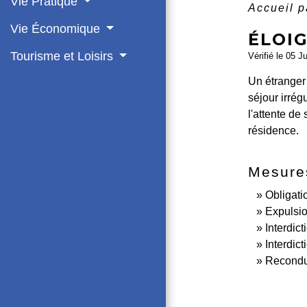
Vie Pratique
Accueil p
Vie Économique
ÉLOIG
Tourisme et Loisirs
Vérifié le 05 J
Un étranger 
séjour irrég
l'attente de
résidence.
Mesure
Obligati
Expulsi
Interdic
Interdict
Recondui