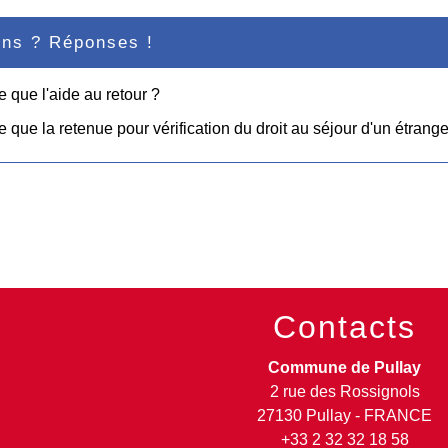
ons ? Réponses !
e que l'aide au retour ?
e que la retenue pour vérification du droit au séjour d'un étrange
Contacts
Commune de Pullay
2 rue des Rossignols
27130 Pullay - FRANCE
+33 2 32 32 18 58