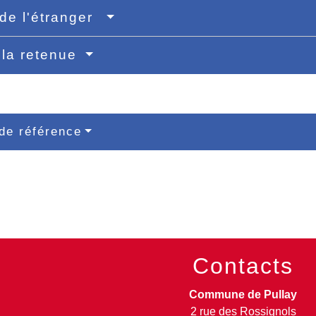
 de l'étranger
 la retenue
de référence
Contacts
Commune de Pullay
2 rue des Rossignols