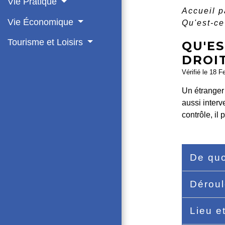
Vie Pratique
Accueil p
Vie Économique
Qu'est-ce
Tourisme et Loisirs
QU'ES
DROI
Vérifié le 18 F
Un étranger p
aussi interv
contrôle, il 
De quo
Dérou
Lieu e