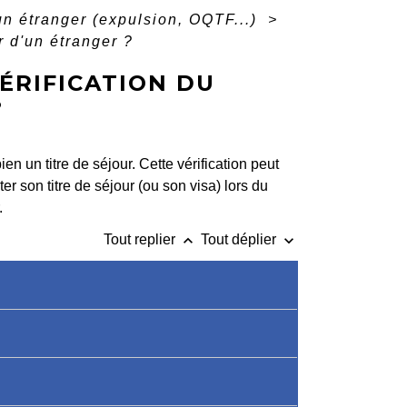
n étranger (expulsion, OQTF...)
>
r d'un étranger ?
ÉRIFICATION DU
?
ien un titre de séjour. Cette vérification peut
ter son titre de séjour (ou son visa) lors du
.
keyboard_arrow_up
keyboard_arrow_down
Tout replier
Tout déplier