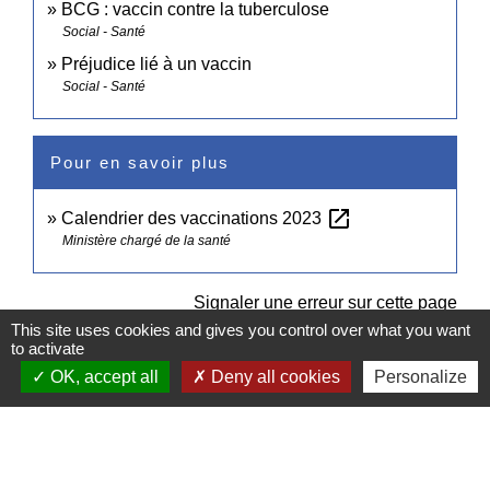
BCG : vaccin contre la tuberculose
Social - Santé
Préjudice lié à un vaccin
Social - Santé
Pour en savoir plus
open_in_new
Calendrier des vaccinations 2023
Ministère chargé de la santé
Signaler une erreur sur cette page
This site uses cookies and gives you control over what you want
to activate
OK, accept all
Deny all cookies
Personalize
Contacts
Commune de Pullay