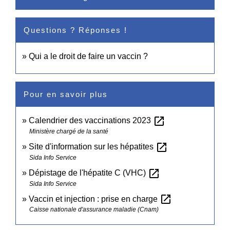
Questions ? Réponses !
Qui a le droit de faire un vaccin ?
Pour en savoir plus
open_in_new
Calendrier des vaccinations 2023
Ministère chargé de la santé
open_in_new
Site d'information sur les hépatites
Sida Info Service
open_in_new
Dépistage de l'hépatite C (VHC)
Sida Info Service
open_in_new
Vaccin et injection : prise en charge
Caisse nationale d'assurance maladie (Cnam)