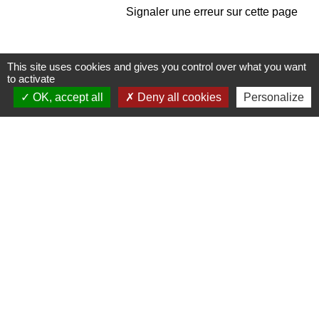
Signaler une erreur sur cette page
This site uses cookies and gives you control over what you want
to activate
OK, accept all
Deny all cookies
Personalize
Contacts
Commune de Pullay
2 rue des Rossignols
27130 Pullay - FRANCE
+33 2 32 32 18 58
Site internet :
www.pullay.fr
Mentions légales
-
Politique de confidentialité
-
Accessibilité
-
Plan du site
-
Gestion des cookies