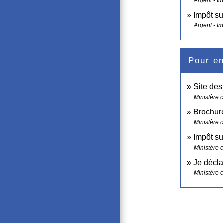
Argent - I
Impôt su
Argent - I
Pour en
Site de
Ministère 
Brochure
Ministère 
Impôt su
Ministère 
Je décla
Ministère 