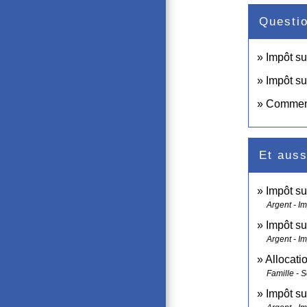
Questi
Impôt su
Impôt su
Comment 
Et auss
Impôt su
Argent - I
Impôt su
Argent - I
Allocati
Famille - S
Impôt su