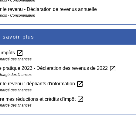
mpôts - Consommation
r le revenu - Déclaration de revenus annuelle
mpôts - Consommation
 savoir plus
open_in_new
s impôts
chargé des finances
open_in_new
 pratique 2023 - Déclaration des revenus de 2022
chargé des finances
open_in_new
r le revenu : dépliants d'information
chargé des finances
open_in_new
re mes réductions et crédits d'impôt
chargé des finances