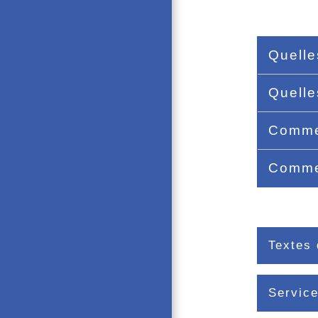
Quelle
Quelle
Commen
Commen
Textes 
Service