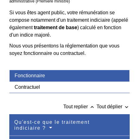
administrative (Première ministre)
Si vous êtes agent public, votre rémunération se
compose notamment d'un traitement indiciaire (appelé
également
traitement de base
) calculé en fonction
d'un indice majoré.
Nous vous présentons la réglementation que vous
soyez fonctionnaire ou contractuel.
Fonctionnaire
Contractuel
keyboard_arrow_up
keyboard_arrow_down
Tout replier
Tout déplier
Qu'est-ce que le traitement
indiciaire ?