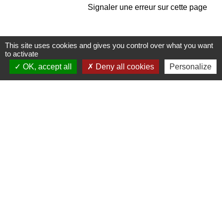
Signaler une erreur sur cette page
This site uses cookies and gives you control over what you want
to activate
OK, accept all
Deny all cookies
Personalize
Contacts
Commune de Pullay
2 rue des Rossignols
27130 Pullay - FRANCE
+33 2 32 32 18 58
Site internet :
www.pullay.fr
Mentions légales
-
Politique de confidentialité
-
Accessibilité
-
Plan du site
-
Gestion des cookies