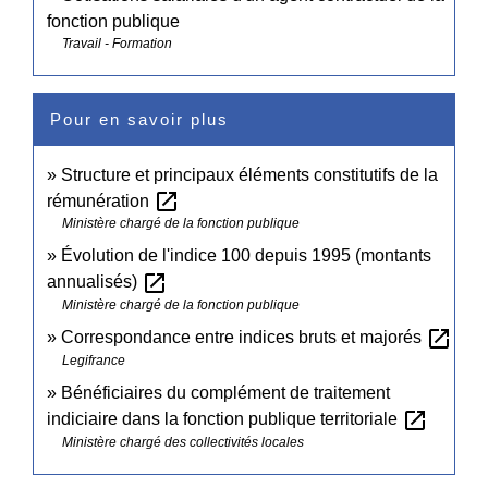
fonction publique
Travail - Formation
Pour en savoir plus
Structure et principaux éléments constitutifs de la
open_in_new
rémunération
Ministère chargé de la fonction publique
Évolution de l'indice 100 depuis 1995 (montants
open_in_new
annualisés)
Ministère chargé de la fonction publique
open_in_new
Correspondance entre indices bruts et majorés
Legifrance
Bénéficiaires du complément de traitement
open_in_new
indiciaire dans la fonction publique territoriale
Ministère chargé des collectivités locales