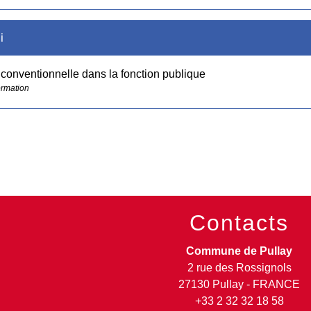
i
conventionnelle dans la fonction publique
ormation
Contacts
Commune de Pullay
2 rue des Rossignols
27130 Pullay - FRANCE
+33 2 32 32 18 58