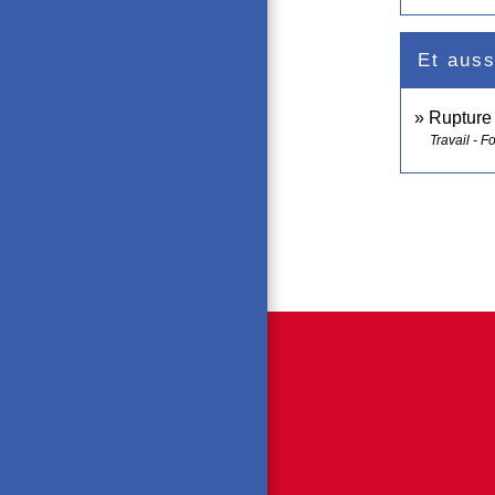
Et auss
Rupture 
Travail - F